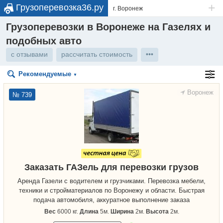
+
Грузоперевозка36.ру
г. Воронеж
Грузоперевозки в Воронеже на Газелях и
подобных авто
с отзывами
рассчитать стоимость
•••
Рекомендуемые
▼
Воронеж
№ 739
Заказать ГАЗель для перевозки грузов
Аренда Газели с водителем и грузчиками. Перевозка мебели,
техники и стройматериалов по Воронежу и области. Быстрая
подача автомобиля, аккуратное выполнение заказа
Вес
6000 кг.
Длина
5м.
Ширина
2м.
Высота
2м.