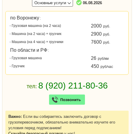
Основные услуги
06.08.2026
по Воронежу
:
2000
- Грузовая машина (на 2 часа)
руб.
2900
- Машина (на 2 часа) + грузчик
руб.
7600
- Машина (на 4 часа) + грузчики
руб.
По области и РФ
:
26
- Грузовая машина
руб/км
450
- Грузчик
руб/час
Важно:
Если вы собираетесь заключить договор с
грузоперевозчиком, обязательно внимательно изучите его
условия перед подписанием!
Скачайте безопасный договор
у нас!